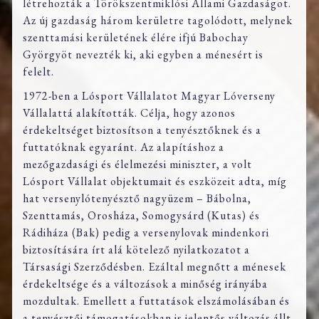
létrehozták a Törökszentmiklósi Állami Gazdaságot.
Az új gazdaság három kerületre tagolódott, melynek
szenttamási kerületének élére ifjú Babochay
Györgyöt nevezték ki, aki egyben a ménesért is
felelt.
1972-ben a Lósport Vállalatot Magyar Lóverseny
Vállalattá alakították. Célja, hogy azonos
érdekeltséget biztosítson a tenyésztőknek és a
futtatóknak egyaránt. Az alapításhoz a
mezőgazdasági és élelmezési miniszter, a volt
Lósport Vállalat objektumait és eszközeit adta, míg
hat versenylótenyésztő nagyüzem – Bábolna,
Szenttamás, Orosháza, Somogysárd (Kutas) és
Rádiháza (Bak) pedig a versenylovak mindenkori
biztosítására írt alá kötelező nyilatkozatot a
Társasági Szerződésben. Ezáltal megnőtt a ménesek
érdekeltsége és a változások a minőség irányába
mozdultak. Emellett a futtatások elszámolásában és
a tenyésztői támogatásokban is jelentős változás állt