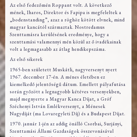
Az első fedezőmén Roppant volt. A következő
mének, Iharos, Direktor és Fapipa is megfeleltek a
„bodenstanding”, azaz a röghöz kötött elvnek, mind
magyar kancától származtak. Nostredamus
Szenttamásra kerülésének eredménye, hogy a
szenttamási valamennyi mén közül az ő ivadékainak
volt a legmagasabb az átlag hendikepszáma.
Az első sikerek
1965-ben született Muskátli, nagyversenyt nyert
1967. december 17-én. A ménes életében ez
kiemelkedő jelentőségű dátum. Emellett pályafutása
során győzött a legnagyobb kétéves versenyekben,
majd megnyerte a Magyar Kanca Díjat, a Gróf
Széchenyi István Emlékversenyt, a Ménesek
Nagydíját (ma Lovaregyleti Díj) és a Budapest Díjat.
1970. január 1-jén az addig önálló Csorbai, Surjányi,
Szenttamási Állami Gazdaságok összevonásával