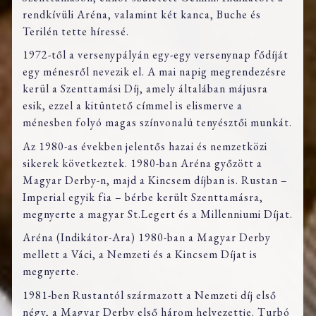
rendkívüli Aréna, valamint két kanca, Buche és
Terilén tette híressé.
1972-től a versenypályán egy-egy versenynap fődíját
egy ménesről nevezik el. A mai napig megrendezésre
kerül a Szenttamási Díj, amely általában májusra
esik, ezzel a kitüntető címmel is elismerve a
ménesben folyó magas színvonalú tenyésztői munkát.
Az 1980-as években jelentős hazai és nemzetközi
sikerek következtek. 1980-ban Aréna győzött a
Magyar Derby-n, majd a Kincsem díjban is. Rustan –
Imperial egyik fia – bérbe került Szenttamásra,
megnyerte a magyar St.Legert és a Millenniumi Díjat.
Aréna (Indikátor-Ara) 1980-ban a Magyar Derby
mellett a Váci, a Nemzeti és a Kincsem Díjat is
megnyerte.
1981-ben Rustantól származott a Nemzeti díj első
négy, a Magyar Derby első három helyezettje. Turbó