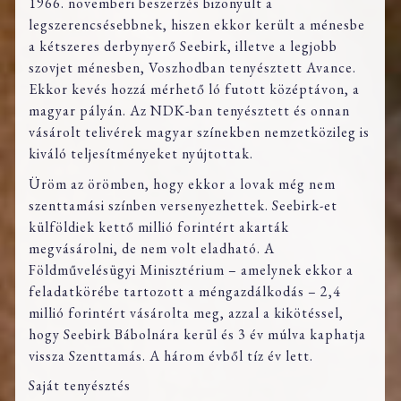
1966. novemberi beszerzés bizonyult a
legszerencsésebbnek, hiszen ekkor került a ménesbe
a kétszeres derbynyerő Seebirk, illetve a legjobb
szovjet ménesben, Voszhodban tenyésztett Avance.
Ekkor kevés hozzá mérhető ló futott középtávon, a
magyar pályán. Az NDK-ban tenyésztett és onnan
vásárolt telivérek magyar színekben nemzetközileg is
kiváló teljesítményeket nyújtottak.
Üröm az örömben, hogy ekkor a lovak még nem
szenttamási színben versenyezhettek. Seebirk-et
külföldiek kettő millió forintért akarták
megvásárolni, de nem volt eladható. A
Földművelésügyi Minisztérium – amelynek ekkor a
feladatkörébe tartozott a méngazdálkodás – 2,4
millió forintért vásárolta meg, azzal a kikötéssel,
hogy Seebirk Bábolnára kerül és 3 év múlva kaphatja
vissza Szenttamás. A három évből tíz év lett.
Saját tenyésztés