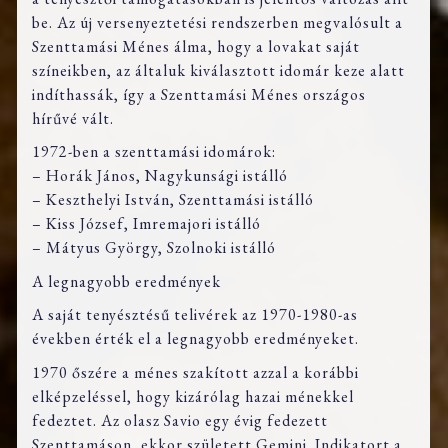
be. Az új versenyeztetési rendszerben megvalósult a
Szenttamási Ménes álma, hogy a lovakat saját
színeikben, az általuk kiválasztott idomár keze alatt
indíthassák, így a Szenttamási Ménes országos
hírűvé vált.
1972-ben a szenttamási idomárok:
– Horák János, Nagykunsági istálló
– Keszthelyi István, Szenttamási istálló
– Kiss József, Imremajori istálló
– Mátyus György, Szolnoki istálló
A legnagyobb eredmények
A saját tenyésztésű telivérek az 1970-1980-as
években érték el a legnagyobb eredményeket.
1970 őszére a ménes szakított azzal a korábbi
elképzeléssel, hogy kizárólag hazai ménekkel
fedeztet. Az olasz Savio egy évig fedezett
Szenttamáson, ekkor született Gemini. Indikatort a