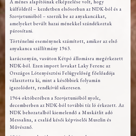
A ménes alapítóinak elképzelése volt, hogy
külföldről – kezdetben elsősorban az NDK-ból és a
Szovjetunióból – szerzik be az anyakancákat,
amelyeket bevált hazai ménekkel szándékoztak
párosítani.
Történelmi eseménynek számított, amikor az első
anyakanca szállítmány 1963.
karácsonyán, vasúton Kétpó állomásra megérkezett
NDK-ból. Ezen import lovakat Laky Ferenc az
Országos Lótenyésztési Felügyelőség főelőadója
választotta ki, mint a későbbiek folyamán
igazolódott, rendkívül sikeresen.
1964 októberében a Szovjetunióból nyolc,
decemberben az NDK-ból további tíz ló érkezett. Az
NDK behozatalból kiemelendő a Muskátlit adó
Messalina, a család késői képviselői Muszlin és
Művésznő.