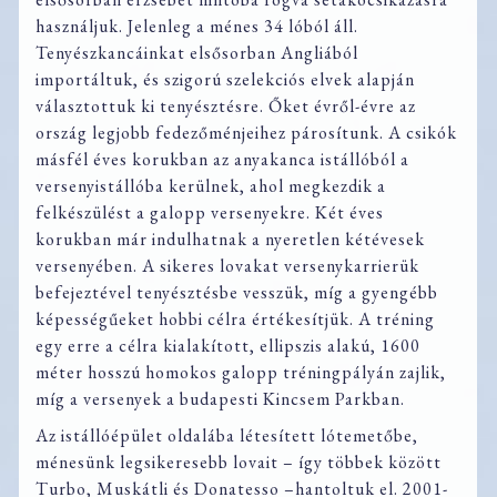
használjuk. Jelenleg a ménes 34 lóból áll.
Tenyészkancáinkat elsősorban Angliából
importáltuk, és szigorú szelekciós elvek alapján
választottuk ki tenyésztésre. Őket évről-évre az
ország legjobb fedezőménjeihez párosítunk. A csikók
másfél éves korukban az anyakanca istállóból a
versenyistállóba kerülnek, ahol megkezdik a
felkészülést a galopp versenyekre. Két éves
korukban már indulhatnak a nyeretlen kétévesek
versenyében. A sikeres lovakat versenykarrierük
befejeztével tenyésztésbe vesszük, míg a gyengébb
képességűeket hobbi célra értékesítjük. A tréning
egy erre a célra kialakított, ellipszis alakú, 1600
méter hosszú homokos galopp tréningpályán zajlik,
míg a versenyek a budapesti Kincsem Parkban.
Az istállóépület oldalába létesített lótemetőbe,
ménesünk legsikeresebb lovait – így többek között
Turbo, Muskátli és Donatesso –hantoltuk el. 2001-