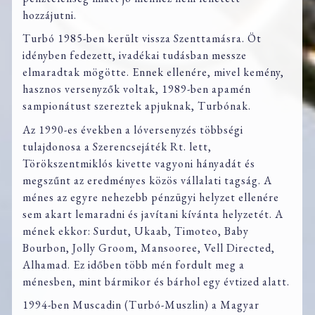
hozzájutni.
Turbó 1985-ben került vissza Szenttamásra. Öt
idényben fedezett, ivadékai tudásban messze
elmaradtak mögötte. Ennek ellenére, mivel kemény,
hasznos versenyzők voltak, 1989-ben apamén
sampionátust szereztek apjuknak, Turbónak.
Az 1990-es években a lóversenyzés többségi
tulajdonosa a Szerencsejáték Rt. lett,
Törökszentmiklós kivette vagyoni hányadát és
megszűnt az eredményes közös vállalati tagság. A
ménes az egyre nehezebb pénzügyi helyzet ellenére
sem akart lemaradni és javítani kívánta helyzetét. A
mének ekkor: Surdut, Ukaab, Timoteo, Baby
Bourbon, Jolly Groom, Mansooree, Vell Directed,
Alhamad. Ez időben több mén fordult meg a
ménesben, mint bármikor és bárhol egy évtized alatt.
1994-ben Muscadin (Turbó-Muszlin) a Magyar