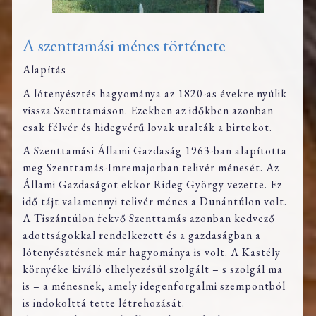
A szenttamási ménes története
Alapítás
A lótenyésztés hagyománya az 1820-as évekre nyúlik
vissza Szenttamáson. Ezekben az időkben azonban
csak félvér és hidegvérű lovak uralták a birtokot.
A Szenttamási Állami Gazdaság 1963-ban alapította
meg Szenttamás-Imremajorban telivér ménesét. Az
Állami Gazdaságot ekkor Rideg György vezette. Ez
idő tájt valamennyi telivér ménes a Dunántúlon volt.
A Tiszántúlon fekvő Szenttamás azonban kedvező
adottságokkal rendelkezett és a gazdaságban a
lótenyésztésnek már hagyománya is volt. A Kastély
környéke kiváló elhelyezésül szolgált – s szolgál ma
is – a ménesnek, amely idegenforgalmi szempontból
is indokolttá tette létrehozását.