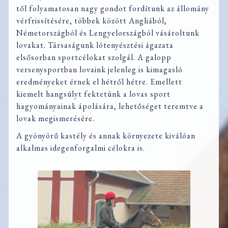
től folyamatosan nagy gondot fordítunk az állomány
vérfrissítésére, többek között Angliából,
Németországból és Lengyelországból vásároltunk
lovakat. Társaságunk lótenyésztési ágazata
elsősorban sportcélokat szolgál. A galopp
versenysportban lovaink jelenleg is kimagasló
eredményeket érnek el hétről hétre. Emellett
kiemelt hangsúlyt fektetünk a lovas sport
hagyományainak ápolására, lehetőséget teremtve a
lovak megismerésére.
A gyönyörű kastély és annak környezete kiválóan
alkalmas idegenforgalmi célokra is.