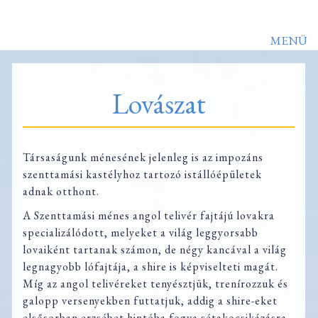
MENÜ
Lovászat
Társaságunk ménesének jelenleg is az impozáns
szenttamási kastélyhoz tartozó istállóépületek
adnak otthont.
A Szenttamási ménes angol telivér fajtájú lovakra
specializálódott, melyeket a világ leggyorsabb
lovaiként tartanak számon, de négy kancával a világ
legnagyobb lófajtája, a shire is képviselteti magát.
Míg az angol telivéreket tenyésztjük, trenírozzuk és
galopp versenyekben futtatjuk, addig a shire-eket
elsősorban erzsébet hintóba fogva sétakocsikázásra