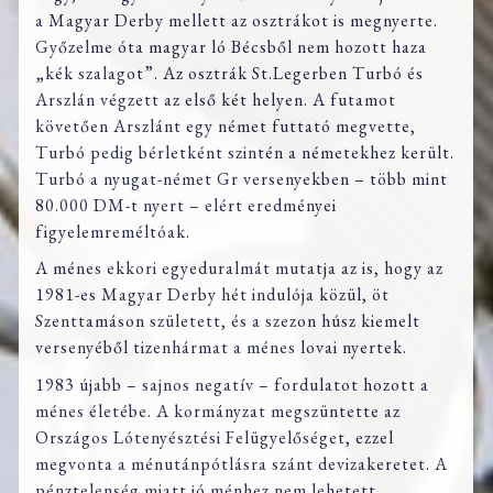
a Magyar Derby mellett az osztrákot is megnyerte.
Győzelme óta magyar ló Bécsből nem hozott haza
„kék szalagot”. Az osztrák St.Legerben Turbó és
Arszlán végzett az első két helyen. A futamot
követően Arszlánt egy német futtató megvette,
Turbó pedig bérletként szintén a németekhez került.
Turbó a nyugat-német Gr versenyekben – több mint
80.000 DM-t nyert – elért eredményei
figyelemreméltóak.
A ménes ekkori egyeduralmát mutatja az is, hogy az
1981-es Magyar Derby hét indulója közül, öt
Szenttamáson született, és a szezon húsz kiemelt
versenyéből tizenhármat a ménes lovai nyertek.
1983 újabb – sajnos negatív – fordulatot hozott a
ménes életébe. A kormányzat megszüntette az
Országos Lótenyésztési Felügyelőséget, ezzel
megvonta a ménutánpótlásra szánt devizakeretet. A
pénztelenség miatt jó ménhez nem lehetett