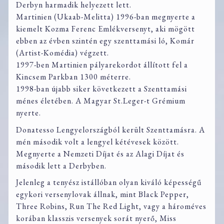
Derbyn harmadik helyezett lett.
Martinien (Ukaab-Melitta) 1996-ban megnyerte a
kiemelt Kozma Ferenc Emlékversenyt, aki mögött
ebben az évben szintén egy szenttamási ló, Komár
(Artist-Komédia) végzett.
1997-ben Martinien pályarekordot állított fel a
Kincsem Parkban 1300 méterre.
1998-ban újabb siker következett a Szenttamási
ménes életében. A Magyar St.Leger-t Grémium
nyerte.
Donatesso Lengyelországból került Szenttamásra. A
mén második volt a lengyel kétévesek között.
Megnyerte a Nemzeti Díjat és az Alagi Díjat és
második lett a Derbyben.
Jelenleg a tenyész istállóban olyan kiváló képességű
egykori versenylovak állnak, mint Black Pepper,
Three Robins, Run The Red Light, vagy a hároméves
korában klasszis versenyek sorát nyerő, Miss