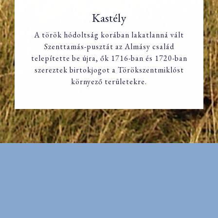
Kastély
A török hódoltság korában lakatlanná vált
Szenttamás-pusztát az Almásy család
Kastély
telepítette be újra, ők 1716-ban és 1720-ban
szereztek birtokjogot a Törökszentmiklóst
környező területekre.