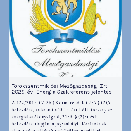
Törökszentmiklósi Mezőgazdasági Zrt.
2025. évi Energia Szakreferens jelentés
A 122/2015. (V. 26.) Korm. rendelet 7/A.§ (2)/d
bekezdése, valamint a 2015. évi LVII. törvény az
energiahatékonyságról, 21/B. § (2)/a és b
bekezdése alapján, a jogszabályi előírásoknak
eleget téve, elkészült a Törökszentmiklósi