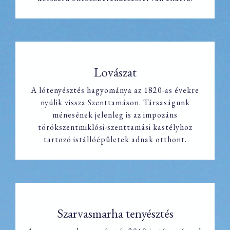
Lovászat
A lótenyésztés hagyománya az 1820-as évekre
nyúlik vissza Szenttamáson. Társaságunk
Lovászat
ménesének jelenleg is az impozáns
törökszentmiklósi-szenttamási kastélyhoz
tartozó istállóépületek adnak otthont.
Szarvasmarha tenyésztés