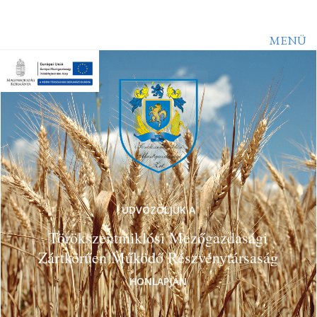
MENÜ
ÜDVÖZÖLJÜK A
Törökszentmiklósi Mezőgazdasági
Zártkörűen Működő Részvénytársaság
HONLAPJÁN