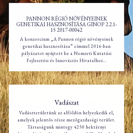
PANNON RÉGIÓ NÖVÉNYEINEK
GENETIKAI HASZNOSÍTÁSA GINOP 2.2.1-
15 2017-00042
PANNON RÉGIÓ NÖVÉNYEINEK
A konzorcium „A Pannon régió növényeinek
GENETIKAI HASZNOSÍTÁSA GINOP
2.2.1-15 2017-00042
genetikai hasznosítása” címmel 2016-ban
pályázatot nyújtott be a Nemzeti Kutatási
Fejlesztési és Innovációs Hivatalhoz…
Vadászat
Vadászterületünk az alföldön helyezkedik el,
amelyek jelentős része mezőgazdasági terület.
Vadászat
Társaságunk mintegy 4250 hektárnyi