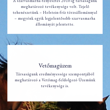
A szarvasmarha-tenyésztés 2010-ig társaságunk
meghatározó tevékenysége volt. Tejelő
Szarvasmarha tenyésztés
tehenészetünk – Holstein-fríz törzsállománnyal
– megyénk egyik legjelentősebb szarvasmarha
állományát jelentette.
Vetőmagüzem
Társaságunk eredményessége szempontjából
Vetőmagüzem
meghatározó a Vetőmag-feldolgozó Üzemünk
tevékenysége is.