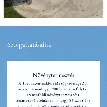
Szolgáltatásaink
Növénytermesztés
A Törökszentmiklósi Mezőgazdasági Zrt.
összesen mintegy 3900 hektáron folytat
Növénytermesztés
szántóföldi növénytermesztést.
Szántóterületeinknek mintegy 86 százaléka
korszerű öntözőberendezéssel van ellátva.