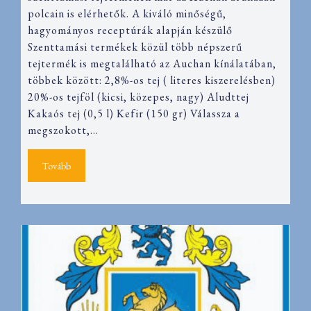
polcain is elérhetők. A kiváló minőségű,
hagyományos receptúrák alapján készülő
Szenttamási termékek közül több népszerű
tejtermék is megtalálható az Auchan kínálatában,
többek között: 2,8%-os tej ( literes kiszerelésben)
20%-os tejföl (kicsi, közepes, nagy) Aludttej
Kakaós tej (0,5 l) Kefir (150 gr) Válassza a
megszokott,…
Tovább