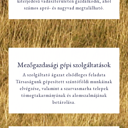
kiterjedésű vadászterületen gazdálkodik, ahol
számos apró- és nagyvad megtalálható.
Mezőgazdasági gépi szolgáltatások
A szolgáltató ágazat elsődleges feladata
Társaságunk gépesített szántóföldi munkáinak
Mezőgazdasági gépi szolgáltatások
elvégzése, valamint a szarvasmarha telepek
tömegtakarmányának és alomszalmájának
betárolása.