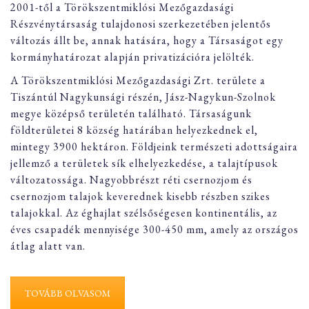
2001-től a Törökszentmiklósi Mezőgazdasági
Részvénytársaság tulajdonosi szerkezetében jelentős
változás állt be, annak hatására, hogy a Társaságot egy
kormányhatározat alapján privatizációra jelölték.
A Törökszentmiklósi Mezőgazdasági Zrt. területe a
Tiszántúl Nagykunsági részén, Jász-Nagykun-Szolnok
megye középső területén található. Társaságunk
földterületei 8 község határában helyezkednek el,
mintegy 3900 hektáron. Földjeink természeti adottságaira
jellemző a területek sík elhelyezkedése, a talajtípusok
változatossága. Nagyobbrészt réti csernozjom és
csernozjom talajok keverednek kisebb részben szikes
talajokkal. Az éghajlat szélsőségesen kontinentális, az
éves csapadék mennyisége 300-450 mm, amely az országos
átlag alatt van.
TOVÁBB OLVASOM