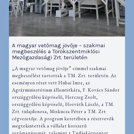
A magyar vetőmag jövője – szakmai
megbeszélés a Törökszentmiklósi
Mezőgazdasági Zrt. területén
„A magyar vetőmag jövője” címmel szakmai
megbeszélést tartottak a TM. Zrt. területén. Az
eseményen részt vett Hubai Imre, az
Agrárminisztérium államtitkára, F. Kovács Sándor
országgyűlési képviselő, Herczeg Zsolt,
országgyűlési képviselő, Horváth László, a TM.
Zrt. tulajdonosa, Miskucza Péter a TM. Zrt
cégvezetője. A program keretében a résztvevők
megtekintették a vállalat korszerű
vetőmagüzemét, valamint a Tudásközpontot,…